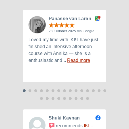
Panasse van Laren
28. Oktober 2025 via Google
Loved my time with IKI! I have just
I att
finished an intensive afternoon
from 
course with Annika — she is a
langu
enthusiastic and...
Read more
Laura.
Shuki Kaynan
recommends
IKI – Internationales Kulturinstitut