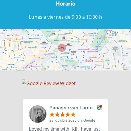
Horario
Lunes a viernes de 9:00 a 16:00 h
Panasse van Laren
28. octubre 2025 via Google
Loved my time with IKI! I have just
I att