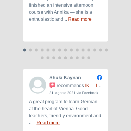
finished an intensive afternoon
from 
course with Annika — she is a
langu
enthusiastic and...
Read more
Laura.
Shuki Kaynan
recommends
IKI – Internationales Kulturinstitut
31. agosto 2021 via Facebook
A great program to learn German
Ich h
at the heart of Vienna. Good
der I
teachers, friendly environment and
B2.+)
a...
Read more
Read