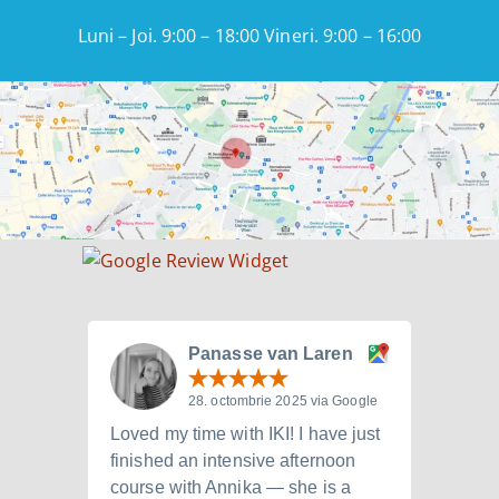
Luni – Joi. 9:00 – 18:00 Vineri. 9:00 – 16:00
Panasse van Laren
28. octombrie 2025 via Google
Loved my time with IKI! I have just
I att
finished an intensive afternoon
from 
course with Annika — she is a
langu