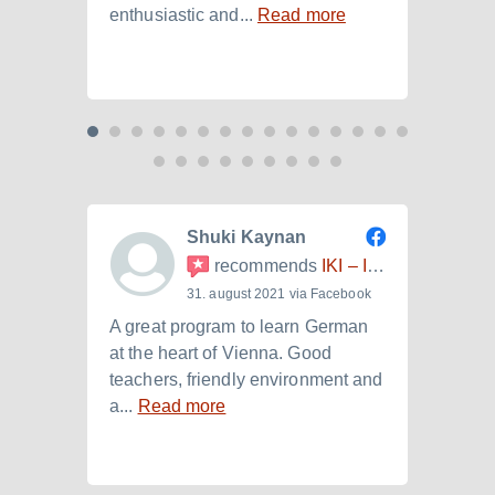
enthusiastic and...
Read more
Laura.
Shuki Kaynan
recommends
IKI – Internationales Kulturinstitut
31. august 2021 via Facebook
A great program to learn German
Ich h
at the heart of Vienna. Good
der I
teachers, friendly environment and
B2.+)
a...
Read more
Read