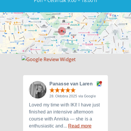
Pon – Četvrtak 9:00 – 18:00 h
Panasse van Laren
28. Oktobra 2025 via Google
Loved my time with IKI! I have just
I att
finished an intensive afternoon
from 
course with Annika — she is a
langu
enthusiastic and...
Read more
Laura.