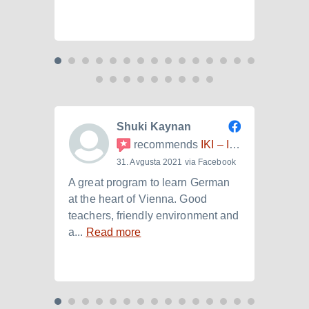
Shuki Kaynan
recommends
IKI – Internationales Kulturinstitut
31. Avgusta 2021 via Facebook
A great program to learn German
Ich h
at the heart of Vienna. Good
der I
teachers, friendly environment and
B2.+)
a...
Read more
Read