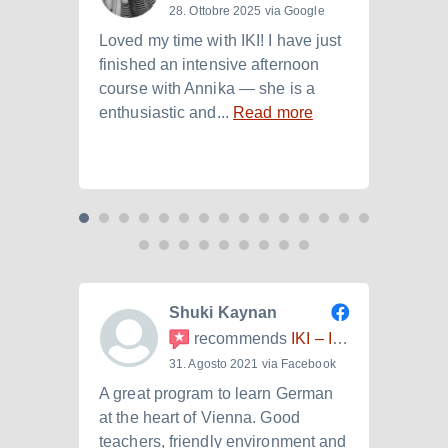
28. Ottobre 2025 via Google
Loved my time with IKI! I have just
I att
finished an intensive afternoon
from 
course with Annika — she is a
langu
enthusiastic and...
Read more
Laura.
Shuki Kaynan
recommends
IKI – Internationales Kulturinstitut
31. Agosto 2021 via Facebook
A great program to learn German
Ich h
at the heart of Vienna. Good
der I
teachers, friendly environment and
B2.+)