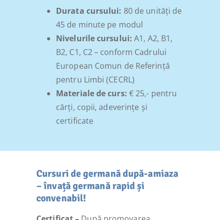
Durata cursului:
80 de unități de
45 de minute pe modul
Nivelurile cursului:
A1, A2, B1,
B2, C1, C2 – conform Cadrului
European Comun de Referință
pentru Limbi (CECRL)
Materiale de curs:
€ 25,- pentru
cărți, copii, adeverințe și
certificate
Cursuri de germană după-amiaza
– învață germană rapid și
convenabil!
Certificat –
După promovarea