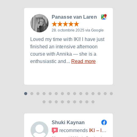
Panasse van Laren
28. octombrie 2025 via Google
Loved my time with IKI! I have just
I att
finished an intensive afternoon
from 
course with Annika — she is a
langu
enthusiastic and...
Read more
Laura.
Shuki Kaynan
recommends
IKI – Internationales Kulturinstitut