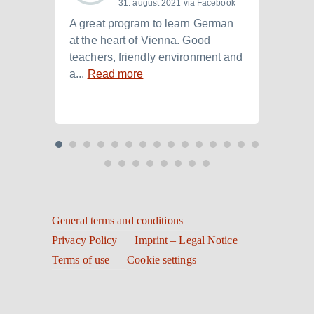
31. august 2021 via Facebook
A great program to learn German
Ich h
at the heart of Vienna. Good
der I
teachers, friendly environment and
B2.+)
a...
Read more
Read
General terms and conditions
Privacy Policy
Imprint – Legal Notice
Terms of use
Cookie settings