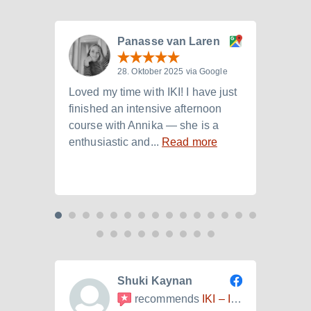
Panasse van Laren
28. Oktober 2025 via Google
Loved my time with IKI! I have just
I att
finished an intensive afternoon
from 
course with Annika — she is a
langu
enthusiastic and...
Read more
Laura.
Shuki Kaynan
recommends
IKI – Internationales Kulturinstitut