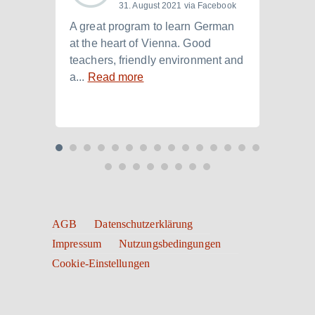
31. August 2021 via Facebook
A great program to learn German
Ich h
at the heart of Vienna. Good
der I
teachers, friendly environment and
B2.+)
a...
Read more
Read
AGB
Datenschutzerklärung
Impressum
Nutzungsbedingungen
Cookie-Einstellungen