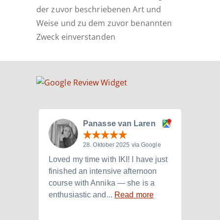
der zuvor beschriebenen Art und
Weise und zu dem zuvor benannten
Zweck einverstanden
Panasse van Laren
28. Oktober 2025 via Google
Loved my time with IKI! I have just
I att
finished an intensive afternoon
from 
course with Annika — she is a
langu
enthusiastic and...
Read more
Laura.