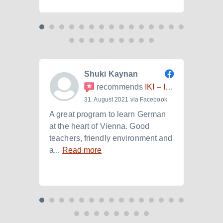
Shuki Kaynan
recommends
IKI – Internationales Kulturinstitut
31. August 2021 via Facebook
A great program to learn German
Ich h
at the heart of Vienna. Good
der I
teachers, friendly environment and
B2.+)
a...
Read more
Read