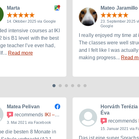
Marta
Mateo Jaramillo
14. Oktober 2025 via Google
23. September 2025 v
Google
ded intensive courses at IKI
I really enjoyed my time at i
2 bis B1 level with the best
The classes were well stru
ge teacher I’ve ever had,
and I felt like I was actually
If...
Read more
making progress...
Read m
Matea Pelivan
Horváth Terézia
Éva
recommends
IKI – Internationales Kulturinstitut
recommends
IK
3. Mai 2021 via Facebook
15. Januar 2021 via 
be die besten 8 Monate in
Das ist eine super Sprach