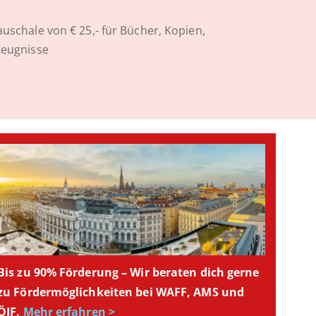
uschale von € 25,- für Bücher, Kopien,
Zeugnisse
Bis zu 90% Förderung – Wir beraten dich gerne
zu Fördermöglichkeiten bei WAFF, AMS und
ÖIF.
Mehr erfahren >