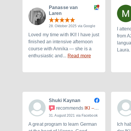
Panasse van
Laren
28. Oktober 2025 via Google
I atten
Loved my time with IKI! I have just
from A
finished an intensive afternoon
langua
course with Annika — she is a
Laura. 
enthusiastic and...
Read more
Shuki Kaynan
recommends
IKI – Internationales Kulturinstitut
31. August 2021 via Facebook
A great program to learn German
Ich ha