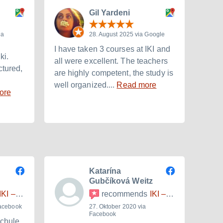
Gil Yardeni
ia
28. August 2025 via Google
I have taken 3 courses at IKI and
I am 
ki.
all were excellent. The teachers
with 
ctured,
are highly competent, the study is
inten
well organized....
Read more
to ba
ore
Katarína
Gubčíková Weitz
I – Internationales Kulturinstitut
recommends
IKI – Internationales Kulturinstitut
Facebook
27. Oktober 2020 via
Facebook
schule