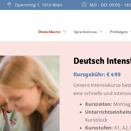
Opernring 7, 1010 Wien
MO - DO: 09:00 - 18:0
Deutschkurse
Sprachniveau
Prüfungen
Deutsch Intens
Kursgebühr: € 499
Unsere Intensivkurse bes
eine schnelle und intens
Kurszeiten:
Montag b
Unterrichtseinheit
Kursblock
Kursstufen:
A1, A2,