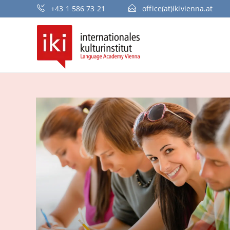
+43 1 586 73 21
office(at)ikivienna.at