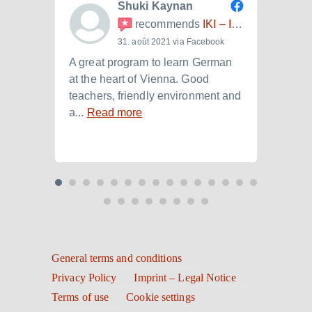
Shuki Kaynan
recommends
IKI – Internationales Kulturinstitut
31. août 2021 via Facebook
A great program to learn German
Ich h
at the heart of Vienna. Good
der I
teachers, friendly environment and
B2.+)
a...
Read more
Read
General terms and conditions
Privacy Policy
Imprint – Legal Notice
Terms of use
Cookie settings