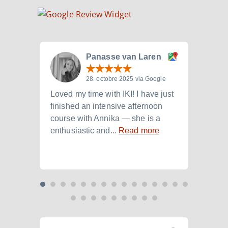
Panasse van Laren
28. octobre 2025 via Google
Loved my time with IKI! I have just
I att
finished an intensive afternoon
from 
course with Annika — she is a
langu
enthusiastic and...
Read more
Laura.