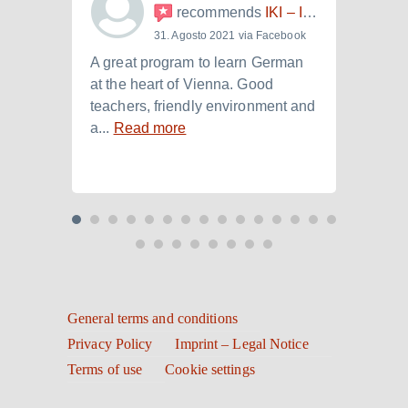
recommends
IKI – Internationales Kulturinstitut
31. Agosto 2021 via Facebook
A great program to learn German
Ich h
at the heart of Vienna. Good
der I
teachers, friendly environment and
B2.+)
a...
Read more
Read
General terms and conditions
Privacy Policy
Imprint – Legal Notice
Terms of use
Cookie settings