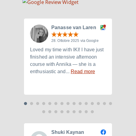
Panasse van Laren
28. Ottobre 2025 via Google
Loved my time with IKI! I have just
I att
finished an intensive afternoon
from 
course with Annika — she is a
langu
enthusiastic and...
Read more
Laura.
Shuki Kaynan